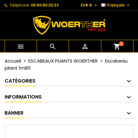


Téléphone:
09.80.80.02.32
EUR €
Français
0



shopping_cart
Accueil
ESCABEAUX PLIANTS WOERTHER
Escabeau
pliant 1m80
CATÉGORIES
INFORMATIONS
BANNER